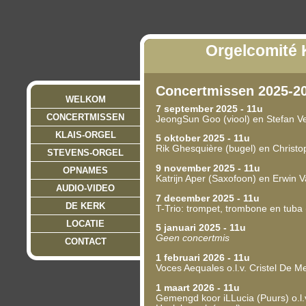
Orgelcomité 
Concertmissen 2025-2
WELKOM
7 september 2025 - 11u
CONCERTMISSEN
JeongSun Goo (viool) en Stefan V
KLAIS-ORGEL
5 oktober 2025 - 11u
Rik Ghesquière (bugel) en Christo
STEVENS-ORGEL
9 november 2025 - 11u
OPNAMES
Katrijn Aper (Saxofoon) en Erwin V
AUDIO-VIDEO
7 december 2025 - 11u
DE KERK
T-Trio: trompet, trombone en tuba
LOCATIE
5 januari 2025 - 11u
Geen concertmis
CONTACT
1 februari 2026 - 11u
Voces Aequales o.l.v. Cristel De M
1 maart 2026 - 11u
Gemengd koor iLLucia (Puurs) o.l.